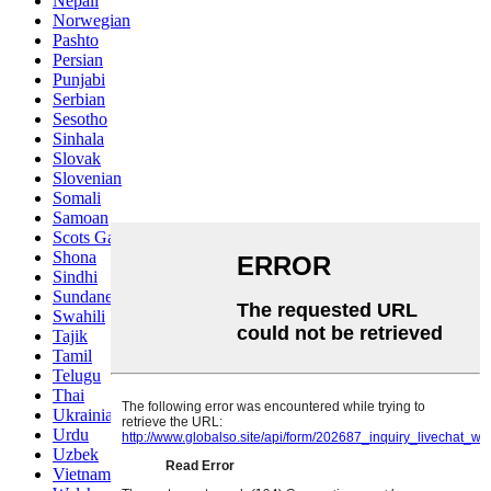
Nepali
Norwegian
Pashto
Persian
Punjabi
Serbian
Sesotho
Sinhala
Slovak
Slovenian
Somali
Samoan
Scots Gaelic
Shona
Sindhi
Sundanese
Swahili
Tajik
Tamil
Telugu
Thai
Ukrainian
Urdu
Uzbek
Vietnamese