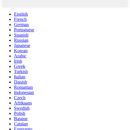
English
French
German
Portuguese
Spanish
Russian
Japanese
Korean
Arabic
Irish
Greek
Turkish
Italian
Danish
Romanian
Indonesian
Czech
Afrikaans
Swedish
Polish
Basque
Catalan
Esperanto