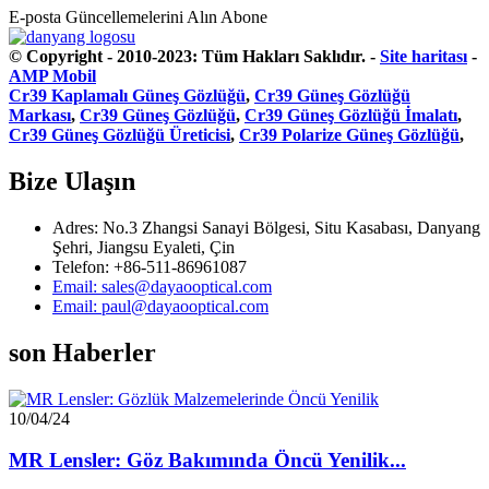
E-posta Güncellemelerini Alın
Abone
© Copyright - 2010-2023: Tüm Hakları Saklıdır.
-
Site haritası
-
AMP Mobil
Cr39 Kaplamalı Güneş Gözlüğü
,
Cr39 Güneş Gözlüğü
Markası
,
Cr39 Güneş Gözlüğü
,
Cr39 Güneş Gözlüğü İmalatı
,
Cr39 Güneş Gözlüğü Üreticisi
,
Cr39 Polarize Güneş Gözlüğü
,
Bize Ulaşın
Adres: No.3 Zhangsi Sanayi Bölgesi, Situ Kasabası, Danyang
Şehri, Jiangsu Eyaleti, Çin
Telefon: +86-511-86961087
Email: sales@dayaooptical.com
Email: paul@dayaooptical.com
son Haberler
10/04/24
MR Lensler: Göz Bakımında Öncü Yenilik...